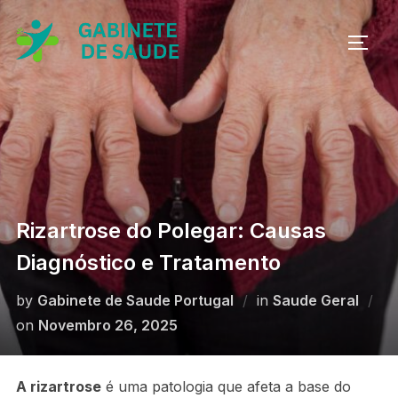
Skip
to
TOGG
content
Rizartrose do Polegar: Causas
Diagnóstico e Tratamento
by
Gabinete de Saude Portugal
in
Saude Geral
Posted
on
Novembro 26, 2025
on
A rizartrose
é uma patologia que afeta a base do