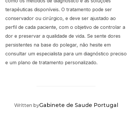
como os métodos de diagnóstico e as soluções
terapêuticas disponíveis. O tratamento pode ser
conservador ou cirúrgico, e deve ser ajustado ao
perfil de cada paciente, com o objetivo de controlar a
dor e preservar a qualidade de vida. Se sente dores
persistentes na base do polegar, não hesite em
consultar um especialista para um diagnóstico preciso
e um plano de tratamento personalizado.
POST AUTHOR
Gabinete de Saude Portugal
Written by