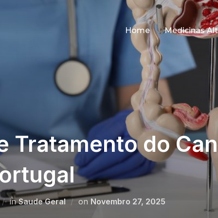
Home
Medicinas Alt
e Tratamento do Can
ortugal
Posted
in
Saude Geral
on
Novembro 27, 2025
on