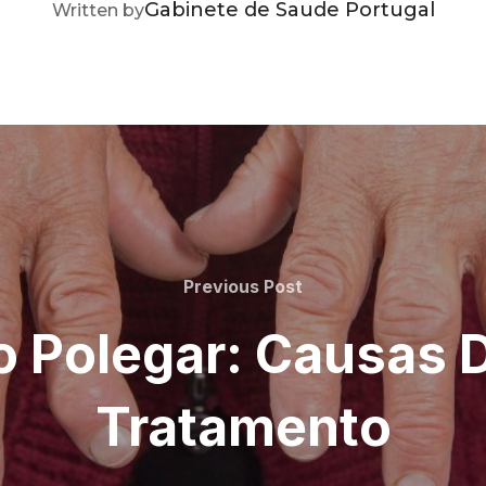
POST AUTHOR
Gabinete de Saude Portugal
Written by
Previous
Previous Post
Post
o Polegar: Causas 
Tratamento