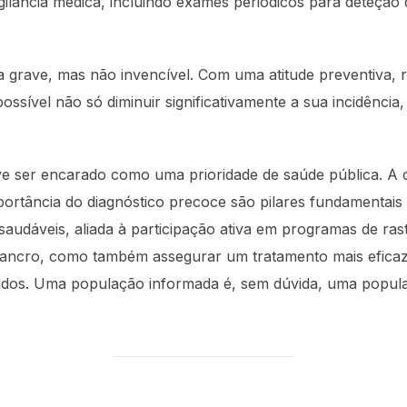
ilância médica, incluindo exames periódicos para deteção 
grave, mas não invencível. Com uma atitude preventiva, ra
ossível não só diminuir significativamente a sua incidênc
e ser encarado como uma prioridade de saúde pública. A c
mportância do diagnóstico precoce são pilares fundamentais
saudáveis, aliada à participação ativa em programas de ras
cancro, como também assegurar um tratamento mais efica
ados. Uma população informada é, sem dúvida, uma popula