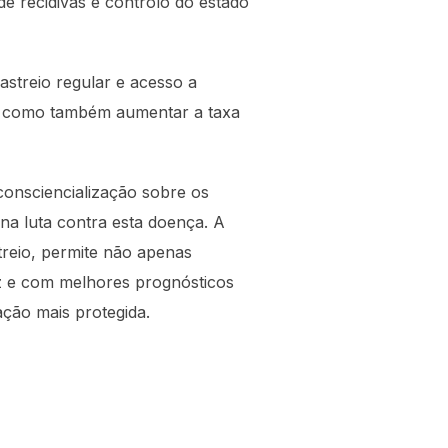
de recidivas e controlo do estado
streio regular e acesso a
ia, como também aumentar a taxa
onsciencialização sobre os
 na luta contra esta doença. A
treio, permite não apenas
z e com melhores prognósticos
ção mais protegida.