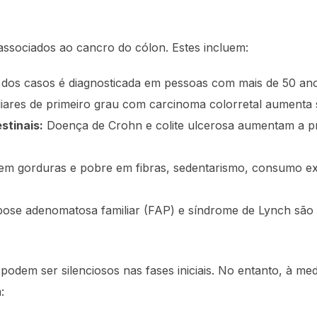
ssociados ao cancro do cólon. Estes incluem:
 dos casos é diagnosticada em pessoas com mais de 50 ano
iares de primeiro grau com carcinoma colorretal aumenta si
stinais:
Doença de Crohn e colite ulcerosa aumentam a pr
 em gorduras e pobre em fibras, sedentarismo, consumo ex
pose adenomatosa familiar (FAP) e síndrome de Lynch são 
odem ser silenciosos nas fases iniciais. No entanto, à me
: