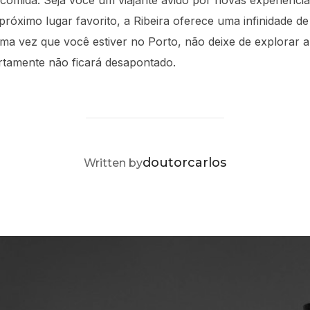
comida. Seja você um viajante ávido por novas experiênc
próximo lugar favorito, a Ribeira oferece uma infinidade d
ima vez que você estiver no Porto, não deixe de explorar a 
ertamente não ficará desapontado.
POST AUTHOR
doutorcarlos
Written by