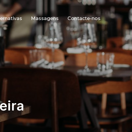
ernativas
Massagens
Contacte-nos
eira