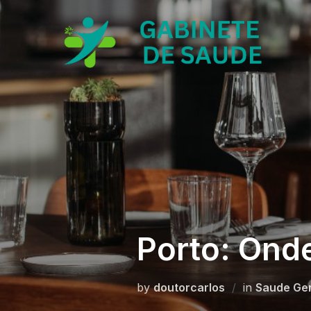
Skip
to
content
Porto: Ond
by
doutorcarlos
in
Saude Ger