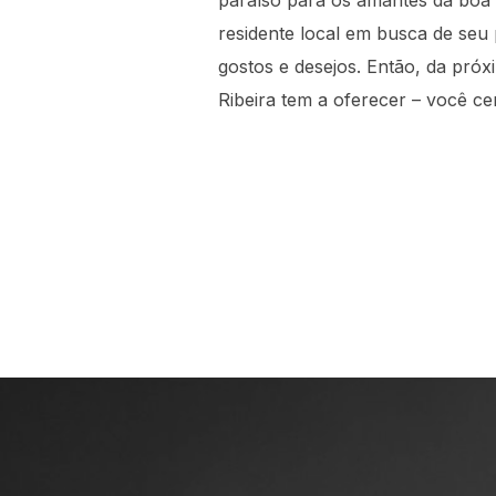
paraíso para os amantes da boa 
residente local em busca de seu 
gostos e desejos. Então, da próx
Ribeira tem a oferecer – você c
Navegação
de
artigos