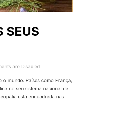
S SEUS
nts are Disabled
do o mundo. Países como França,
ica no seu sistema nacional de
meopatia está enquadrada nas
 OS SEUS BENEFÍCIOS”