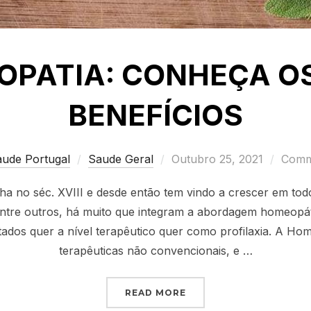
PATIA: CONHEÇA O
BENEFÍCIOS
Posted
aude Portugal
Saude Geral
Outubro 25, 2021
Comme
on
a no séc. XVIII e desde então tem vindo a crescer em to
entre outros, há muito que integram a abordagem homeopát
tados quer a nível terapêutico quer como profilaxia. A Ho
terapêuticas não convencionais, e …
“HOMEOPATIA: CONHEÇA
READ MORE