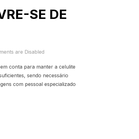
VRE-SE DE
ents are Disabled
 em conta para manter a celulite
uficientes, sendo necessário
agens com pessoal especializado
CA: LIVRE-SE DE VEZ DA CELULITE!”