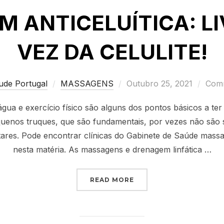
 ANTICELUÍTICA: LI
VEZ DA CELULITE!
Posted
ude Portugal
MASSAGENS
Outubro 25, 2021
Comm
on
água e exercício físico são alguns dos pontos básicos a ter
quenos truques, que são fundamentais, por vezes não são s
ares. Pode encontrar clínicas do Gabinete de Saúde mass
nesta matéria. As massagens e drenagem linfática …
“MASSAGEM ANTICELUÍTI
READ MORE