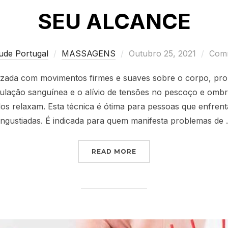
SEU ALCANCE
Posted
ude Portugal
MASSAGENS
Outubro 25, 2021
Comm
on
izada com movimentos firmes e suaves sobre o corpo, p
culação sanguínea e o alívio de tensões no pescoço e omb
os relaxam. Esta técnica é ótima para pessoas que enfren
ngustiadas. É indicada para quem manifesta problemas de
“MASSAGEM: MÁXIMO R
READ MORE