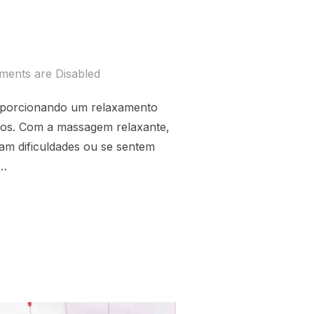
ents are Disabled
roporcionando um relaxamento
ros. Com a massagem relaxante,
tam dificuldades ou se sentem
 …
ELAXAMENTO AO SEU ALCANCE”