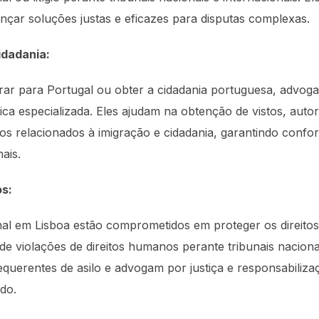
cançar soluções justas e eficazes para disputas complexas.
idadania:
rar para Portugal ou obter a cidadania portuguesa, advoga
dica especializada. Eles ajudam na obtenção de vistos, auto
os relacionados à imigração e cidadania, garantindo confo
ais.
os:
onal em Lisboa estão comprometidos em proteger os direi
 de violações de direitos humanos perante tribunais naciona
 requerentes de asilo e advogam por justiça e responsabili
do.