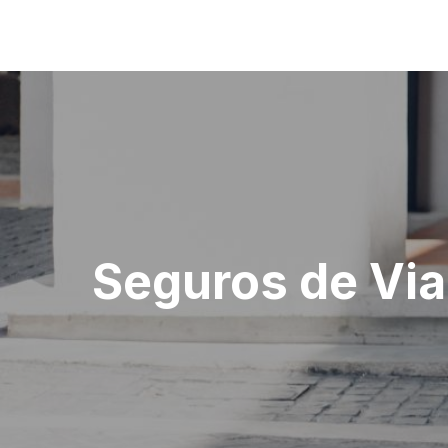
Navegação
de
artigos
Seguros de Via