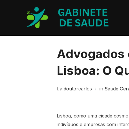
Skip
to
content
Advogados d
Lisboa: O Q
by
doutorcarlos
in
Saude Ger
Lisboa, como uma cidade cosmopo
indivíduos e empresas com intere