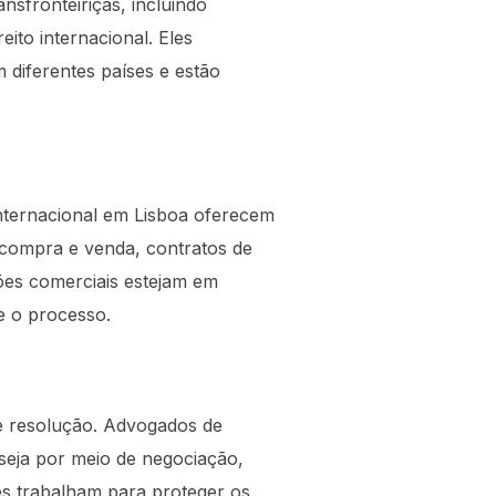
nsfronteiriças, incluindo
ito internacional. Eles
iferentes países e estão
Internacional em Lisboa oferecem
e compra e venda, contratos de
ções comerciais estejam em
e o processo.
de resolução. Advogados de
 seja por meio de negociação,
Eles trabalham para proteger os