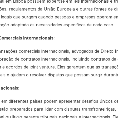
al em Lisboa possuem expertise em leis internacionais e tra
ões, regulamentos da União Europeia e outras fontes de dire
egais que surgem quando pessoas e empresas operam em d
ação adaptada às necessidades específicas de cada caso.
omerciais Internacionais:
nsações comerciais internacionais, advogados de Direito 
oração de contratos internacionais, incluindo contratos d
ia e acordos de joint venture. Eles garantem que as transa
eis e ajudam a resolver disputas que possam surgir durant
nacionais:
as em diferentes países podem apresentar desafios únicos 
estão preparados para lidar com disputas transfronteiriças,
l ou litígio perante tribunais nacionais e internacionais. 