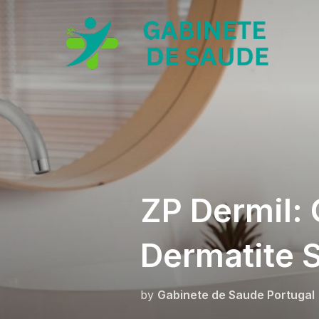
Skip
to
content
ZP Dermil:
Dermatite 
by
Gabinete de Saude Portugal