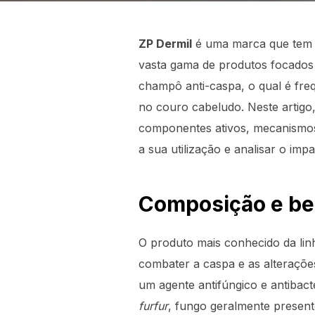
ZP Dermil
é uma marca que tem v
vasta gama de produtos focados 
champô anti-caspa, o qual é fre
no couro cabeludo. Neste artigo,
componentes ativos, mecanismos 
a sua utilização e analisar o i
Composição e ben
O produto mais conhecido da lin
combater a caspa e as alterações
um agente antifúngico e antibac
furfur
, fungo geralmente presente