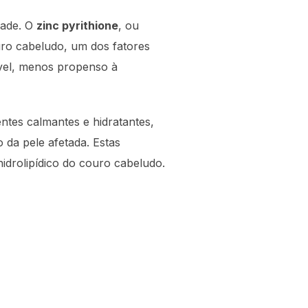
dade. O
zinc pyrithione
, ou
uro cabeludo, um dos fatores
vel, menos propenso à
ntes calmantes e hidratantes,
 da pele afetada. Estas
idrolipídico do couro cabeludo.