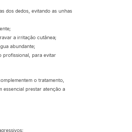
s dos dedos, evitando as unhas
ente;
var a irritação cutânea;
água abundante;
rofissional, para evitar
 complementem o tratamento,
 essencial prestar atenção a
agressivos;