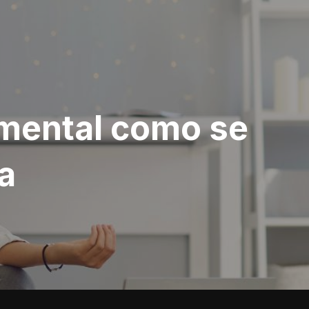
 mental como se
a