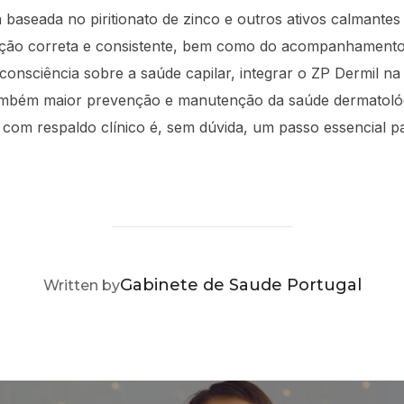
baseada no piritionato de zinco e outros ativos calmantes e
zação correta e consistente, bem como do acompanhamento 
onsciência sobre a saúde capilar, integrar o ZP Dermil na 
ambém maior prevenção e manutenção da saúde dermatológ
 com respaldo clínico é, sem dúvida, um passo essencial p
POST AUTHOR
Gabinete de Saude Portugal
Written by