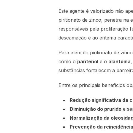
Este agente é valorizado não ape
piritionato de zinco, penetra na
responsáveis pela proliferação
descamação e ao eritema caracter
Para além do piritionato de zinc
como o
pantenol
e o
alantoína
,
substâncias fortalecem a barrei
Entre os principais benefícios o
Redução significativa da 
Diminuição do prurido
e sen
Normalização da oleosida
Prevenção da reincidênci