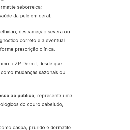
matite seborreica;
saúde da pele em geral.
melhidão, descamação severa ou
gnóstico correto e a eventual
forme prescrição clínica.
como o ZP Dermil, desde que
ão, como mudanças sazonais ou
esso ao público
, representa uma
tológicos do couro cabeludo,
como caspa, prurido e dermatite