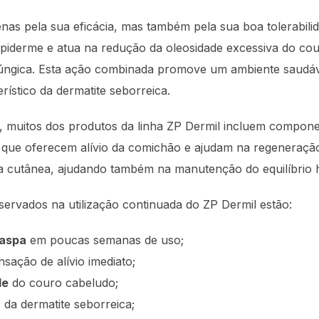
nas pela sua eficácia, mas também pela sua boa tolerabili
 epiderme e atua na redução da oleosidade excessiva do co
 fúngica. Esta ação combinada promove um ambiente saudá
ístico da dermatite seborreica.
o, muitos dos produtos da linha ZP Dermil incluem compone
 que oferecem alívio da comichão e ajudam na regeneração
ra cutânea, ajudando também na manutenção do equilíbrio h
bservados na utilização continuada do ZP Dermil estão:
caspa
em poucas semanas de uso;
sação de alívio imediato;
de
do couro cabeludo;
a
da dermatite seborreica;