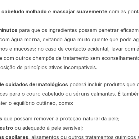
 cabeludo molhado
e
massajar suavemente
com as ponta
minutos
para que os ingredientes possam penetrar eficazm
m água morna, evitando água muito quente que pode agra
lhos e mucosas; no caso de contacto acidental, lavar com 
te com outros champôs de tratamento sem aconselhamento p
sição de princípios ativos incompatíveis.
de cuidados dermatológicos
poderá incluir produtos que
icas para o couro cabeludo ou séruns calmantes. É também
ter o equilíbrio cutâneo, como:
s
que possam remover a proteção natural da pele;
neutro
ou adequado à pele sensível;
as capilares
, alisamentos ou outros tratamentos químicos 