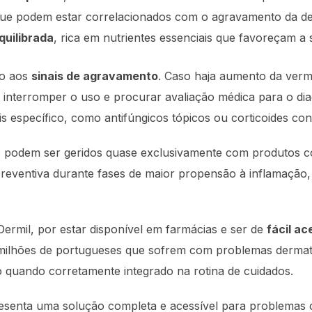
que podem estar correlacionados com o agravamento da der
quilibrada
, rica em nutrientes essenciais que favoreçam a 
to aos
sinais de agravamento
. Caso haja aumento da ver
 interromper o uso e procurar avaliação médica para o dia
 específico, como antifúngicos tópicos ou corticoides con
os podem ser geridos quase exclusivamente com produtos 
 preventiva durante fases de maior propensão à inflamaç
Dermil, por estar disponível em farmácias e ser de
fácil ac
ra milhões de portugueses que sofrem com problemas derma
 quando corretamente integrado na rotina de cuidados.
esenta uma solução completa e acessível para problemas 