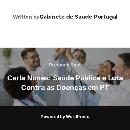
POST AUTHOR
Gabinete de Saude Portugal
Written by
Navegação
de
Previous
Previous Post
Post
artigos
Carla Nunes: Saúde Pública e Luta
Contra as Doenças em PT
Powered by WordPress