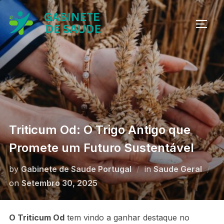
Skip
to
TOGG
content
Triticum Od: O Trigo Antigo que
Promete um Futuro Sustentável
by
Gabinete de Saude Portugal
in
Saude Geral
Posted
on
Setembro 30, 2025
on
O Triticum Od
tem vindo a ganhar destaque no