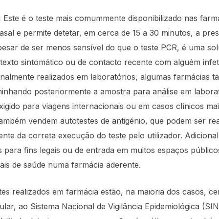
:
Este é o teste mais comummente disponibilizado nas farmá
asal e permite detetar, em cerca de 15 a 30 minutos, a pres
sar de ser menos sensível do que o teste PCR, é uma solu
texto sintomático ou de contacto recente com alguém infe
nalmente realizados em laboratórios, algumas farmácias 
inhando posteriormente a amostra para análise em laboratór
exigido para viagens internacionais ou em casos clínicos m
ambém vendem autotestes de antigénio, que podem ser rea
ente da correta execução do teste pelo utilizador. Adiciona
s para fins legais ou de entrada em muitos espaços públic
nais de saúde numa farmácia aderente.
stes realizados em farmácia estão, na maioria dos casos, c
ular, ao Sistema Nacional de Vigilância Epidemiológica (S