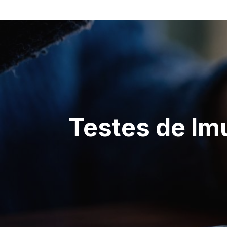
Navegação
de
artigos
Testes de Im