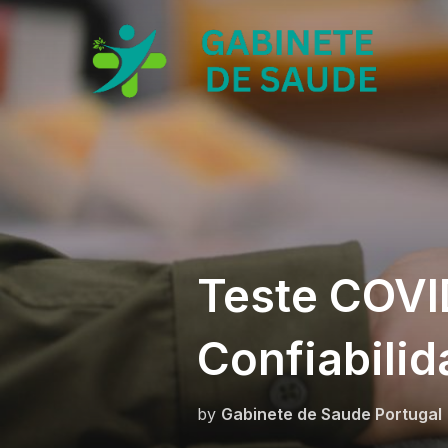
Skip
to
content
Teste COVI
Confiabilid
by
Gabinete de Saude Portugal