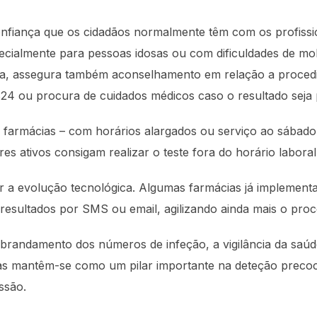
 confiança que os cidadãos normalmente têm com os profiss
ecialmente para pessoas idosas ou com dificuldades de mo
nha, assegura também aconselhamento em relação a proced
4 ou procura de cuidados médicos caso o resultado seja p
as farmácias – com horários alargados ou serviço ao sábad
res ativos consigam realizar o teste fora do horário labora
ar a evolução tecnológica. Algumas farmácias já implemen
resultados por SMS ou email, agilizando ainda mais o proc
abrandamento dos números de infeção, a vigilância da saúd
ácias mantêm-se como um pilar importante na deteção preco
ssão.