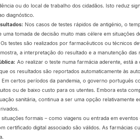
ência ou do local de trabalho dos cidadãos. Isto reduz sig
ao diagnóstico.
sultados:
Nos casos de testes rápidos de antigénio, o tem
e uma tomada de decisão muito mais célere em situações de
Os testes são realizados por farmacêuticos ou técnicos d
 amostra, a interpretação do resultado e a manutenção das
blica:
Ao realizar o teste numa farmácia aderente, está a 
 que os resultados são reportados automaticamente às auto
Em certos períodos da pandemia, o governo português com
itos ou de baixo custo para os utentes. Embora esta compa
ituação sanitária, continua a ser uma opção relativamente
rivados.
ituações formais – como viagens ou entrada em eventos –
om certificado digital associado são válidos. As farmácias 
a.