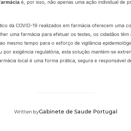
farmácia
é, por isso, não apenas uma ação individual de 
tico da COVID-19 realizados em farmácia oferecem uma com
olher uma farmácia para efetuar os testes, os cidadãos têm 
 ao mesmo tempo para o esforço de vigilância epidemiológi
u por exigência regulatória, esta solução mantém-se ext
a farmácia local é uma forma prática, segura e responsável 
POST AUTHOR
Gabinete de Saude Portugal
Written by