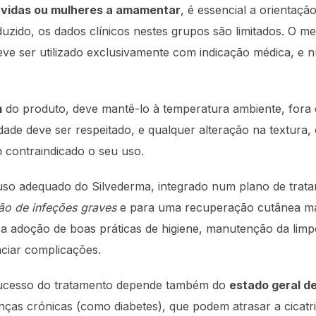
ávidas ou mulheres a amamentar
, é essencial a orientaç
duzido, os dados clínicos nestes grupos são limitados. O me
ve ser utilizado exclusivamente com indicação médica, e 
m
do produto, deve mantê-lo à temperatura ambiente, fora 
idade deve ser respeitado, e qualquer alteração na textur
m contraindicado o seu uso.
 uso adequado do Silvederma, integrado num plano de trat
ão de infeções graves
e para uma recuperação cutânea mai
 a adoção de boas práticas de higiene, manutenção da limp
nciar complicações.
sucesso do tratamento depende também do
estado geral d
ças crónicas (como diabetes), que podem atrasar a cicatr