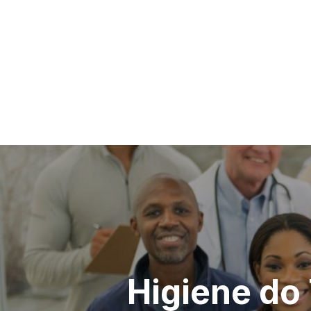
Navegação
de
artigos
Higiene do