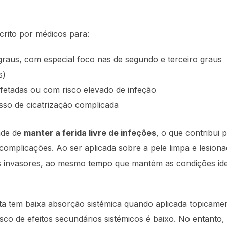
crito por médicos para:
graus, com especial foco nas de segundo e terceiro graus
s)
nfetadas ou com risco elevado de infeção
sso de cicatrização complicada
ade de
manter a ferida livre de infeções
, o que contribui 
e complicações. Ao ser aplicada sobre a pele limpa e lesion
s invasores, ao mesmo tempo que mantém as condições id
ata tem baixa absorção sistémica quando aplicada topicament
isco de efeitos secundários sistémicos é baixo. No entanto, 