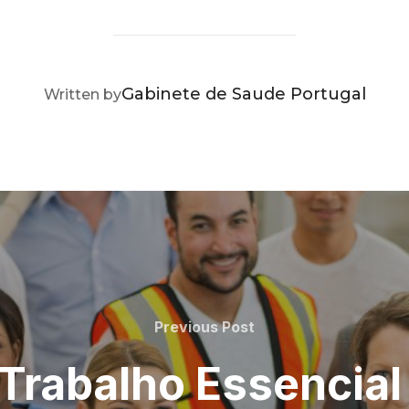
POST AUTHOR
Gabinete de Saude Portugal
Written by
Previous
Previous Post
Post
 Trabalho Essencial