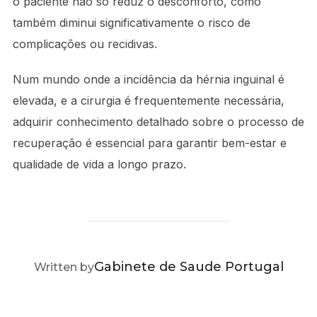
o paciente não só reduz o desconforto, como
também diminui significativamente o risco de
complicações ou recidivas.
Num mundo onde a incidência da hérnia inguinal é
elevada, e a cirurgia é frequentemente necessária,
adquirir conhecimento detalhado sobre o processo de
recuperação é essencial para garantir bem-estar e
qualidade de vida a longo prazo.
POST AUTHOR
Gabinete de Saude Portugal
Written by