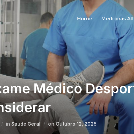
Home
Medicinas Alt
xame Médico Desport
nsiderar
Posted
in
Saude Geral
on
Outubro 12, 2025
on