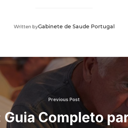
POST AUTHOR
Gabinete de Saude Portugal
Written by
Previous
Previous Post
Post
: Guia Completo pa