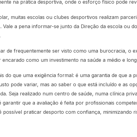
ente na prática desportiva, onde o esforço físico pode revel
olar, muitas escolas ou clubes desportivos realizam parcer
 Vale a pena informar-se junto da Direção da escola ou do
.
sar de frequentemente ser visto como uma burocracia, o 
er encarado como um investimento na saúde a médio e long
 do que uma exigência formal: é uma garantia de que a prá
sto pode variar, mas ao saber o que está incluído e as opç
a. Seja realizado num centro de saúde, numa clínica priv
 garantir que a avaliação é feita por profissionais compet
é possível praticar desporto com confiança, minimizando r