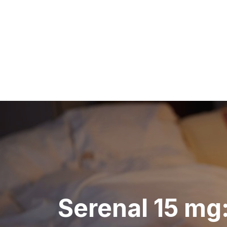
Navegação
de
artigos
Serenal 15 mg