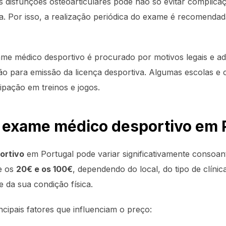
as disfunções osteoarticulares pode não só evitar compli
a. Por isso, a realização periódica do exame é recomend
me médico desportivo é procurado por motivos legais e adm
 para emissão da licença desportiva. Algumas escolas e 
ipação em treinos e jogos.
 exame médico desportivo em 
ortivo
em Portugal pode variar significativamente consoan
re os
20€ e os 100€
, dependendo do local, do tipo de clíni
e da sua condição física.
cipais fatores que influenciam o preço: