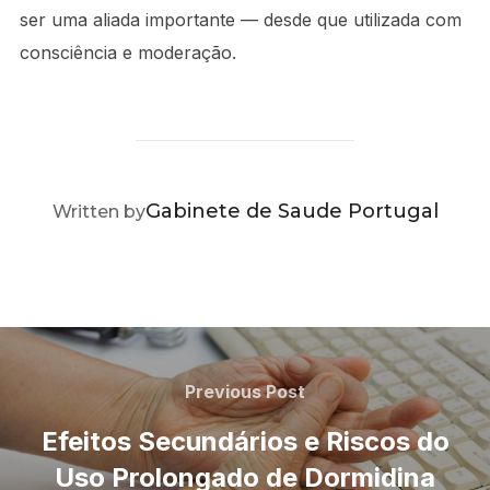
ser uma aliada importante — desde que utilizada com
consciência e moderação.
POST AUTHOR
Gabinete de Saude Portugal
Written by
Navegação
de
Previous
Previous Post
Post
artigos
Efeitos Secundários e Riscos do
Uso Prolongado de Dormidina