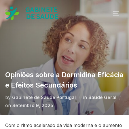
Skip
to
TOGG
content
Opiniões sobre a Dormidina Eficácia
e Efeitos Secundários
by
Gabinete de Saude Portugal
in
Saude Geral
Posted
on
Setembro 9, 2025
on
Com o ritmo acelerado da vida moderna e o aumento