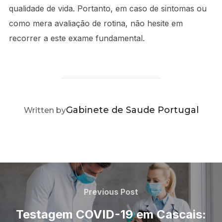
qualidade de vida. Portanto, em caso de sintomas ou
como mera avaliação de rotina, não hesite em
recorrer a este exame fundamental.
POST AUTHOR
Gabinete de Saude Portugal
Written by
Navegação
de
Previous
Previous Post
Post
artigos
Testagem COVID-19 em Cascais: