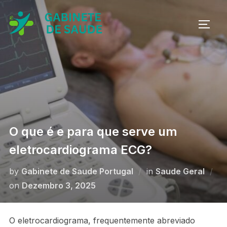
Skip
to
TOGG
content
O que é e para que serve um
eletrocardiograma ECG?
by
Gabinete de Saude Portugal
in
Saude Geral
Posted
on
Dezembro 3, 2025
on
O eletrocardiograma, frequentemente abreviado