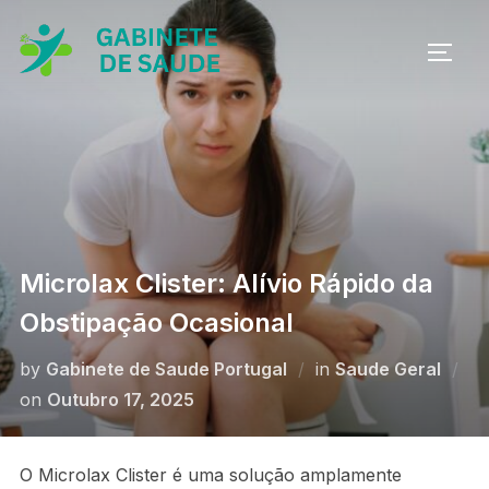
Skip
to
TOGG
content
Microlax Clister: Alívio Rápido da
Obstipação Ocasional
by
Gabinete de Saude Portugal
in
Saude Geral
Posted
on
Outubro 17, 2025
on
O Microlax Clister é uma solução amplamente