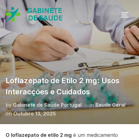
Skip
to
TOGG
content
Loflazepato de Etilo 2 mg: Usos
Interacções e Cuidados
by
Gabinete de Saude Portugal
in
Saude Geral
Posted
on
Outubro 13, 2025
on
O loflazepato de etilo 2 mg
é um medicamento