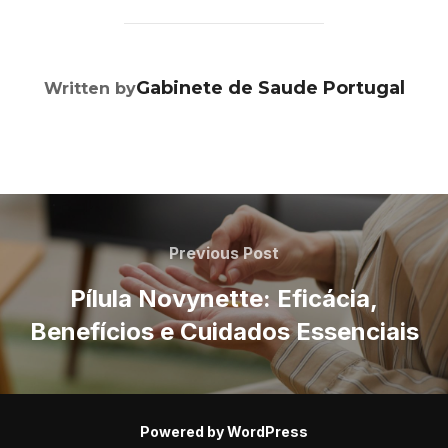
POST AUTHOR
Gabinete de Saude Portugal
Written by
Navegação
de
Previous
Previous Post
Post
artigos
Pílula Novynette: Eficácia,
Benefícios e Cuidados Essenciais
Powered by WordPress