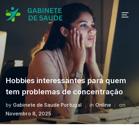
Skip
to
TOGG
content
Hobbies interessantes para quem
tem problemas de concentração
Poste
by
Gabinete de Saude Portugal
in
Online
on
on
Novembro 8, 2025