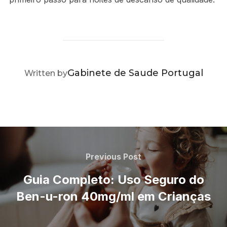
POST AUTHOR
Gabinete de Saude Portugal
Written by
Navegação
de
Previous
Previous Post
Post
artigos
Guia Completo: Uso Seguro do
Ben-u-ron 40mg/ml em Crianças