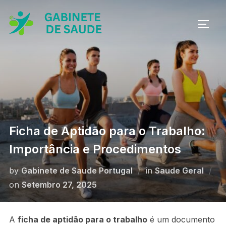
Skip
to
TOGG
content
Ficha de Aptidão para o Trabalho:
Importância e Procedimentos
by
Gabinete de Saude Portugal
in
Saude Geral
Posted
on
Setembro 27, 2025
on
A
ficha de aptidão para o trabalho
é um documento