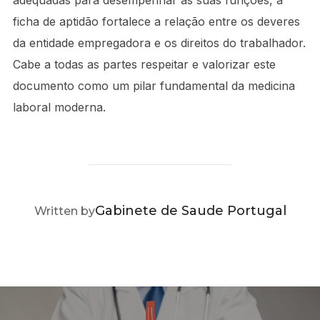
adequadas para desempenhar as suas funções, a
ficha de aptidão fortalece a relação entre os deveres
da entidade empregadora e os direitos do trabalhador.
Cabe a todas as partes respeitar e valorizar este
documento como um pilar fundamental da medicina
laboral moderna.
POST AUTHOR
Gabinete de Saude Portugal
Written by
Navegação