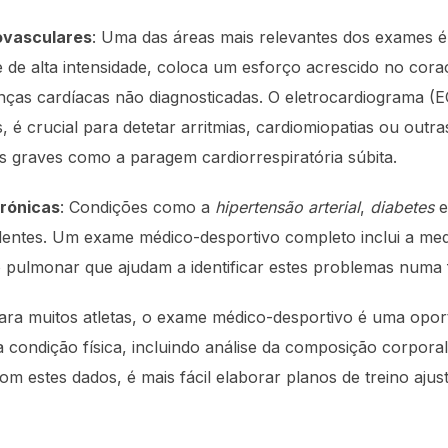
ovasculares
: Uma das áreas mais relevantes dos exames 
te de alta intensidade, coloca um esforço acrescido no co
as cardíacas não diagnosticadas. O eletrocardiograma (
, é crucial para detetar arritmias, cardiomiopatias ou outr
s graves como a paragem cardiorrespiratória súbita.
rónicas
: Condições como a
hipertensão arterial
,
diabetes
identes. Um exame médico-desportivo completo inclui a m
ão pulmonar que ajudam a identificar estes problemas numa
Para muitos atletas, o exame médico-desportivo é uma opo
ua condição física, incluindo análise da composição corpora
om estes dados, é mais fácil elaborar planos de treino ajus