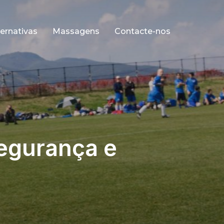
ernativas
Massagens
Contacte-nos
egurança e