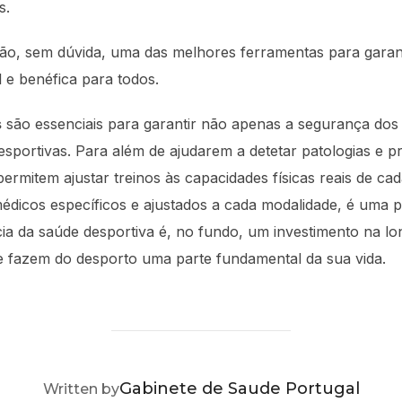
s.
o, sem dúvida, uma das melhores ferramentas para garant
 e benéfica para todos.
s
são essenciais para garantir não apenas a segurança do
esportivas. Para além de ajudarem a detetar patologias e 
rmitem ajustar treinos às capacidades físicas reais de cad
médicos específicos e ajustados a cada modalidade, é uma 
cia da saúde desportiva é, no fundo, um investimento na l
e fazem do desporto uma parte fundamental da sua vida.
POST AUTHOR
Gabinete de Saude Portugal
Written by