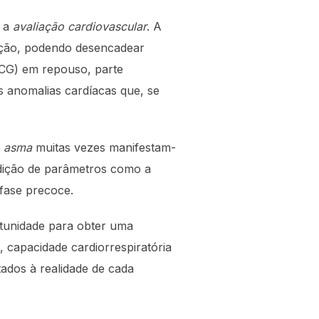
é a
avaliação cardiovascular
. A
ração, podendo desencadear
ECG) em repouso, parte
as anomalias cardíacas que, se
e
asma
muitas vezes manifestam-
edição de parâmetros como a
 fase precoce.
rtunidade para obter uma
l, capacidade cardiorrespiratória
tados à realidade de cada