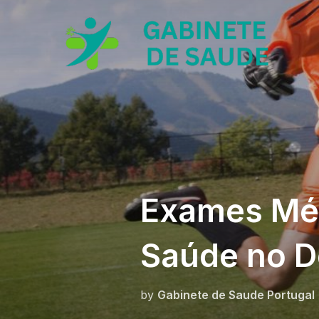
Skip
to
content
Exames Méd
Saúde no D
by
Gabinete de Saude Portugal