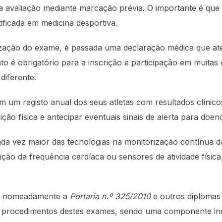
 avaliação mediante marcação prévia. O importante é que a
tificada em medicina desportiva.
ização do exame, é passada uma declaração médica que ates
to é obrigatório para a inscrição e participação em muitas
diferente.
 um registo anual dos seus atletas com resultados clínico
o física e antecipar eventuais sinais de alerta para doenç
ada vez maior das tecnologias na monitorização contínua d
ção da frequência cardíaca ou sensores de atividade físic
sa, nomeadamente a
Portaria n.º 325/2010
e outros diplomas 
e procedimentos destes exames, sendo uma componente ind