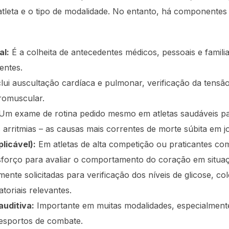
 do atleta e o tipo de modalidade. No entanto, há component
al:
É a colheita de antecedentes médicos, pessoais e familiar
entes.
lui auscultação cardíaca e pulmonar, verificação da tensão 
romuscular.
Um exame de rotina pedido mesmo em atletas saudáveis par
 arritmias – as causas mais correntes de morte súbita em jo
licável):
Em atletas de alta competição ou praticantes com
orço para avaliar o comportamento do coração em situaçõ
ente solicitadas para verificação dos níveis de glicose, col
toriais relevantes.
auditiva:
Importante em muitas modalidades, especialment
esportos de combate.