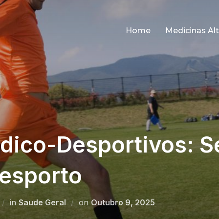
Home
Medicinas Alt
ico-Desportivos: S
esporto
Posted
in
Saude Geral
on
Outubro 9, 2025
on