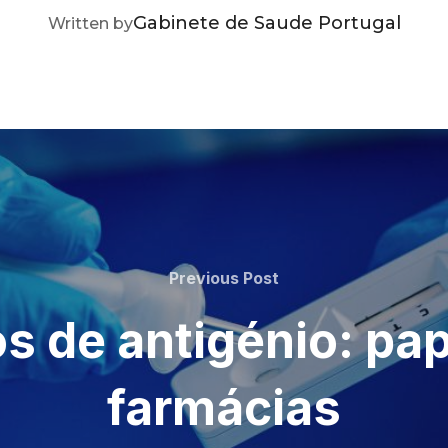
POST AUTHOR
Gabinete de Saude Portugal
Written by
Previous
Previous Post
Post
s de antigénio: pap
farmácias