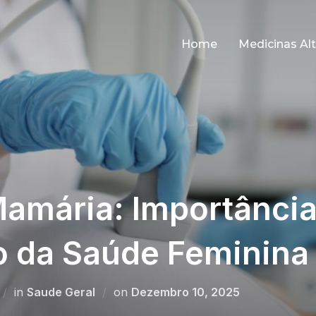
Home
Medicinas Alt
Mamária: Importância
o da Saúde Feminina
Posted
in
Saude Geral
on
Dezembro 10, 2025
on