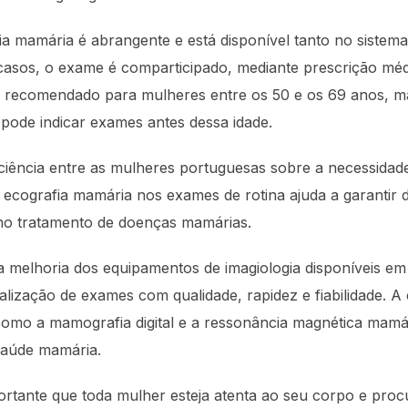
ia mamária é abrangente e está disponível tanto no sistem
casos, o exame é comparticipado, mediante prescrição médi
 recomendado para mulheres entre os 50 e os 69 anos, mas
 pode indicar exames antes dessa idade.
iência entre as mulheres portuguesas sobre a necessida
 ecografia mamária nos exames de rotina ajuda a garantir 
 no tratamento de doenças mamárias.
melhoria dos equipamentos de imagiologia disponíveis em t
alização de exames com qualidade, rapidez e fiabilidade. 
como a mamografia digital e a ressonância magnética mamá
saúde mamária.
portante que toda mulher esteja atenta ao seu corpo e p