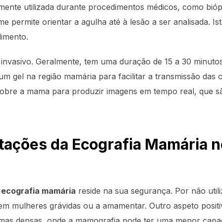
mente utilizada durante procedimentos médicos, como bióp
 permite orientar a agulha até à lesão a ser analisada. Is
dimento.
 invasivo. Geralmente, tem uma duração de 15 a 30 minutos
um gel na região mamária para facilitar a transmissão das
obre a mama para produzir imagens em tempo real, que sã
itações da Ecografia Mamária n
a ecografia mamária
reside na sua segurança. Por não utili
 mulheres grávidas ou a amamentar. Outro aspeto positivo
mas densas, onde a mamografia pode ter uma menor capaci