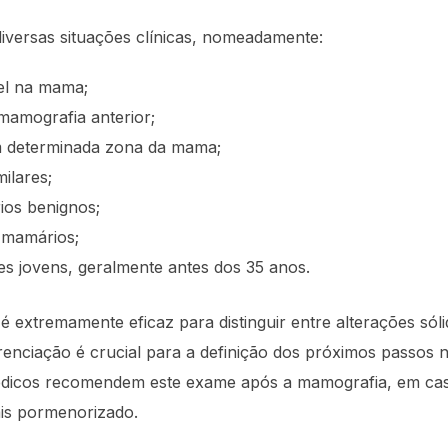
versas situações clínicas, nomeadamente:
el na mama;
amografia anterior;
m determinada zona da mama;
ilares;
ios benignos;
 mamários;
s jovens, geralmente antes dos 35 anos.
é extremamente eficaz para distinguir entre alterações só
ferenciação é crucial para a definição dos próximos passos 
dicos recomendem este exame após a mamografia, em cas
is pormenorizado.