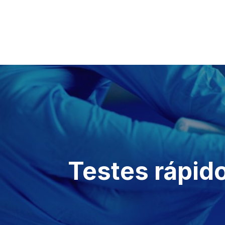
Navegação
de
artigos
Testes rápido