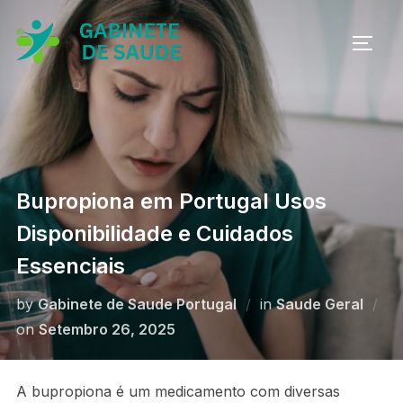
Skip
to
TOGG
content
Bupropiona em Portugal Usos
Disponibilidade e Cuidados
Essenciais
by
Gabinete de Saude Portugal
in
Saude Geral
Posted
on
Setembro 26, 2025
on
A bupropiona é um medicamento com diversas