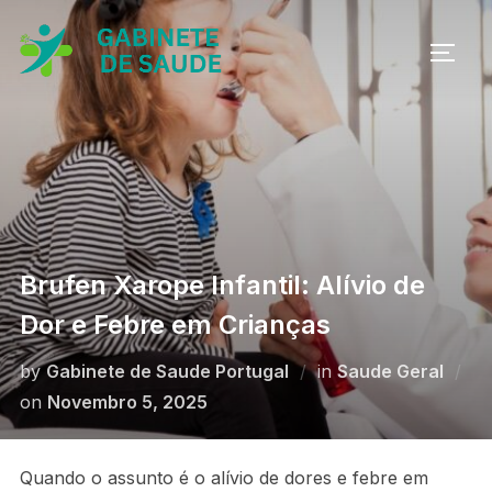
Skip
to
TOGG
content
Brufen Xarope Infantil: Alívio de
Dor e Febre em Crianças
by
Gabinete de Saude Portugal
in
Saude Geral
Posted
on
Novembro 5, 2025
on
Quando o assunto é o alívio de dores e febre em