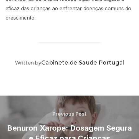
eficaz das crianças ao enfrentar doenças comuns do
crescimento.
POST AUTHOR
Gabinete de Saude Portugal
Written by
Navegação
de
Previous
Previous Post
Post
artigos
Benuron Xarope: Dosagem Segura
e Eficaz para Crianças