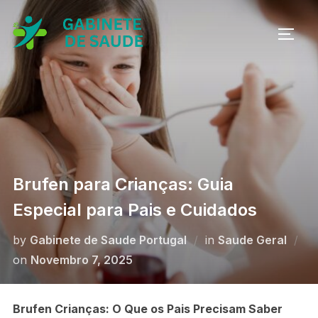
Skip
to
TOGG
content
Brufen para Crianças: Guia
Especial para Pais e Cuidados
by
Gabinete de Saude Portugal
in
Saude Geral
Posted
on
Novembro 7, 2025
on
Brufen Crianças: O Que os Pais Precisam Saber