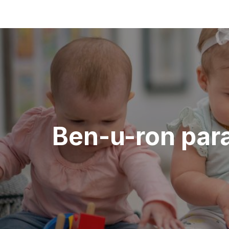
Navegação
de
artigos
Ben-u-ron para