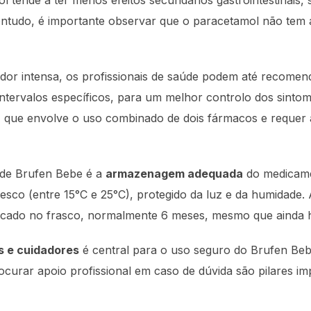
 tende a ter menos efeitos secundários gastrointestinais, 
ontudo, é importante observar que o paracetamol não tem a
 dor intensa, os profissionais de saúde podem até recome
intervalos específicos, para um melhor controlo dos sintoma
 que envolve o uso combinado de dois fármacos e requer 
 de Brufen Bebe é a
armazenagem adequada
do medicame
resco (entre 15°C e 25°C), protegido da luz e da humidade. 
ndicado no frasco, normalmente 6 meses, mesmo que ainda 
s e cuidadores
é central para o uso seguro do Brufen Bebe
rocurar apoio profissional em caso de dúvida são pilares im