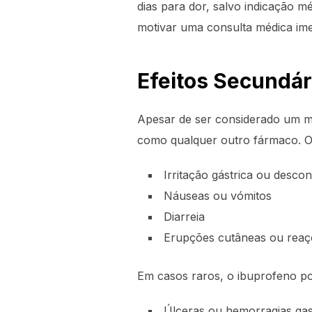
dias para dor, salvo indicação m
motivar uma consulta médica ime
Efeitos Secundár
Apesar de ser considerado um m
como qualquer outro fármaco. O
Irritação gástrica ou desco
Náuseas ou vómitos
Diarreia
Erupções cutâneas ou reaçõ
Em casos raros, o ibuprofeno p
Úlceras ou hemorragias gast