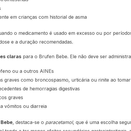
s
nte em crianças com historial de asma
quando o medicamento é usado em excesso ou por períodos
 dose e a duração recomendadas.
es claras
para o Brufen Bebe. Ele não deve ser administr
rofeno ou a outros AINEs
icas graves como broncospasmo, urticária ou rinite ao tom
tecedentes de hemorragias digestivas
cos graves
a vómitos ou diarreia
n Bebe
, destaca-se o
paracetamol
, que é uma escolha segura