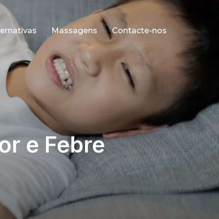
ernativas
Massagens
Contacte-nos
or e Febre