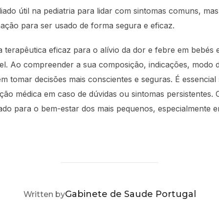
ado útil na pediatria para lidar com sintomas comuns, m
mação para ser usado de forma segura e eficaz.
terapêutica eficaz para o alívio da dor e febre em bebés 
el. Ao compreender a sua composição, indicações, modo de
em tomar decisões mais conscientes e seguras. É essencial
ão médica em caso de dúvidas ou sintomas persistentes. 
iado para o bem-estar dos mais pequenos, especialmente
POST AUTHOR
Gabinete de Saude Portugal
Written by