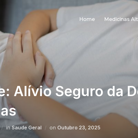
Home
Medicinas Alt
: Alívio Seguro da D
ças
Posted
in
Saude Geral
on
Outubro 23, 2025
on