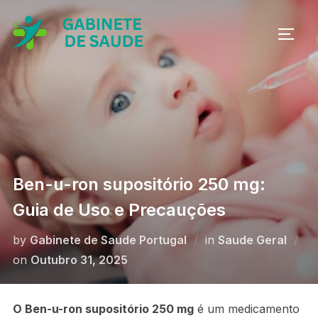
Skip
to
TOGG
content
Ben-u-ron supositório 250 mg:
Guia de Uso e Precauções
by
Gabinete de Saude Portugal
in
Saude Geral
Posted
on
Outubro 31, 2025
on
O Ben-u-ron supositório 250 mg
é um medicamento