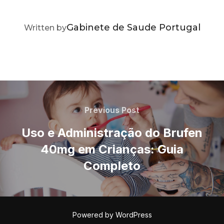
POST AUTHOR
Gabinete de Saude Portugal
Written by
Navegação
de
Previous
Previous Post
Post
artigos
Uso e Administração do Brufen
40mg em Crianças: Guia
Completo
Powered by WordPress