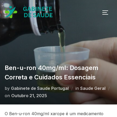
Skip
to
TOGG
content
Ben-u-ron 40mg/ml: Dosagem
Correta e Cuidados Essenciais
by
Gabinete de Saude Portugal
in
Saude Geral
Posted
on
Outubro 21, 2025
on
O Ben-u-ron 40mg/ml xarope é um medicamento