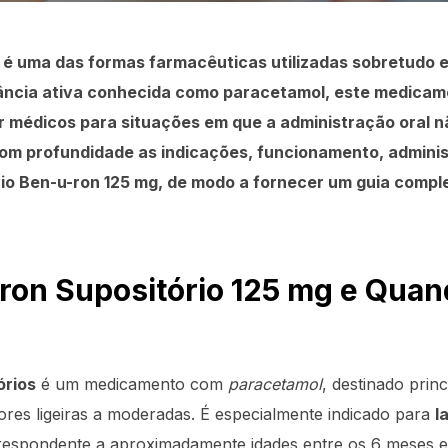
 é uma das formas farmacêuticas utilizadas sobretudo em
tância ativa conhecida como paracetamol, este medicam
médicos para situações em que a administração oral nã
 com profundidade as indicações, funcionamento, admin
io Ben-u-ron 125 mg, de modo a fornecer um guia comple
ron Supositório 125 mg e Qua
órios
é um medicamento com
paracetamol
, destinado prin
dores ligeiras a moderadas. É especialmente indicado para
l
respondente a aproximadamente idades entre os 6 meses e