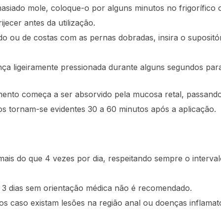
emasiado mole, coloque-o por alguns minutos no frigorífic
jecer antes da utilização.
do ou de costas com as pernas dobradas, insira o supositór
ça ligeiramente pressionada durante alguns segundos para 
ento começa a ser absorvido pela mucosa retal, passando
os tornam-se evidentes 30 a 60 minutos após a aplicação.
mais do que 4 vezes por dia, respeitando sempre o interva
 3 dias sem orientação médica não é recomendado.
ios caso existam lesões na região anal ou doenças inflamatór