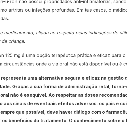
n-u-ron não possui propriedades anti-inflamatórias, sendo
omo artrites ou infeções profundas. Em tais casos, o méd
das.
 medicamento, aliada ao respeito pelas indicações de util
 da criança.
on 125 mg é uma opção terapêutica prática e eficaz para o
circunstâncias onde a via oral não está disponível ou é c
 representa uma alternativa segura e eficaz na gestão 
idade. Graças à sua forma de administração retal, torn
 oral não é exequível. Ao respeitar as doses recomendad
 aos sinais de eventuais efeitos adversos, os pais e cu
mpre que possível, deve haver diálogo com o farmacêut
r os benefícios do tratamento. O conhecimento sobre o