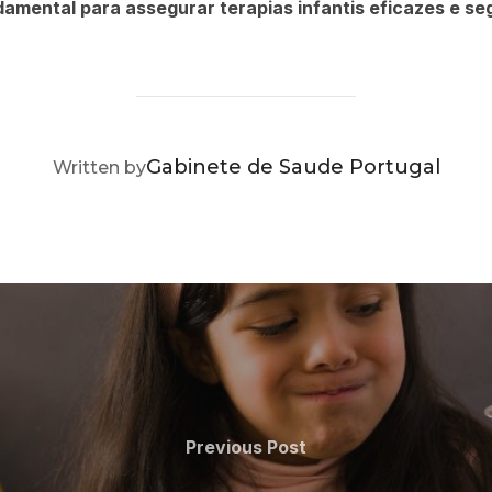
amental para assegurar terapias infantis eficazes e se
POST AUTHOR
Gabinete de Saude Portugal
Written by
Previous
Previous Post
Post