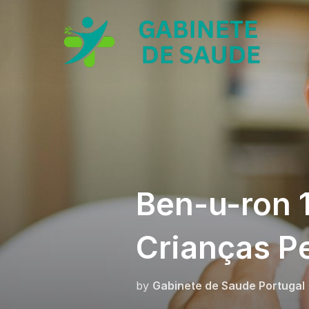
Skip
to
content
Ben-u-ron 
Crianças P
by
Gabinete de Saude Portugal