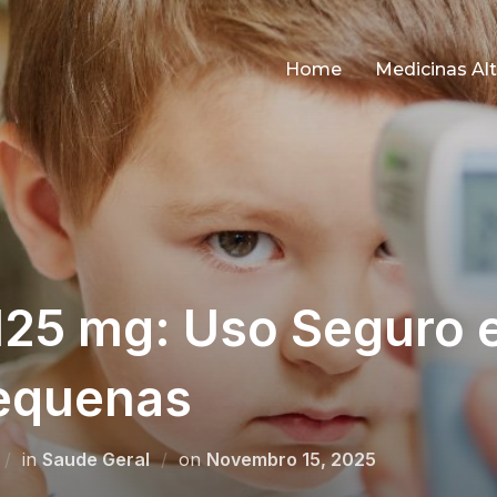
Home
Medicinas Alt
125 mg: Uso Seguro
equenas
Posted
in
Saude Geral
on
Novembro 15, 2025
on