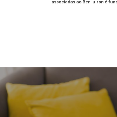
associadas ao Ben-u-ron é fund
Navegação
de
artigos