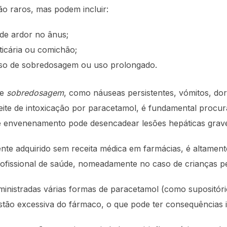
são raros, mas podem incluir:
 de ardor no ânus;
ticária ou comichão;
aso de sobredosagem ou uso prolongado.
de
sobredosagem
, como náuseas persistentes, vómitos, dor
eite de intoxicação por paracetamol, é fundamental procur
de envenenamento pode desencadear lesões hepáticas grav
nte adquirido sem receita médica em farmácias, é altamen
rofissional de saúde, nomeadamente no caso de crianças p
ministradas várias formas de paracetamol (como supositór
estão excessiva do fármaco, o que pode ter consequências 