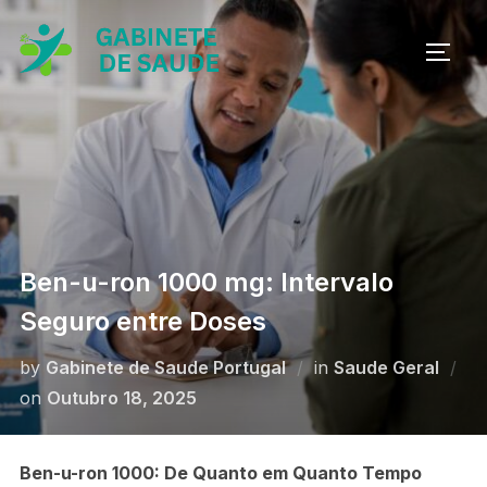
Skip
to
TOGG
content
Ben-u-ron 1000 mg: Intervalo
Seguro entre Doses
by
Gabinete de Saude Portugal
in
Saude Geral
Posted
on
Outubro 18, 2025
on
Ben-u-ron 1000: De Quanto em Quanto Tempo