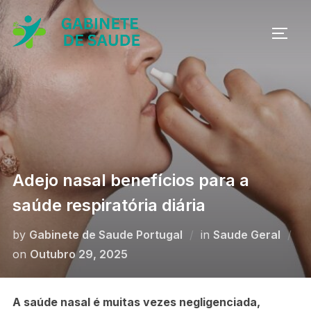
Skip
to
TOGG
content
Adejo nasal benefícios para a
saúde respiratória diária
by
Gabinete de Saude Portugal
in
Saude Geral
Posted
on
Outubro 29, 2025
on
A saúde nasal é muitas vezes negligenciada,