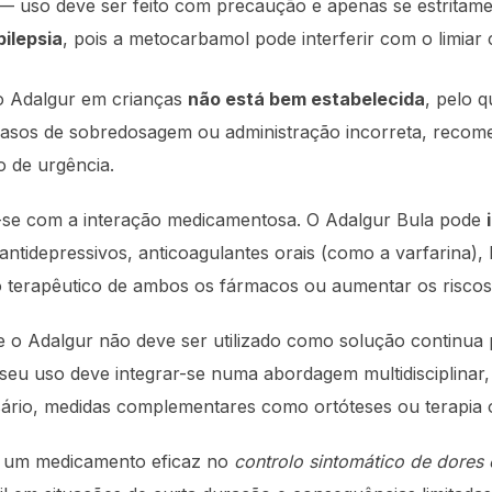
— uso deve ser feito com precaução e apenas se estritame
pilepsia
, pois a metocarbamol pode interferir com o limiar 
o Adalgur em crianças
não está bem estabelecida
, pelo q
 casos de sobredosagem ou administração incorreta, recom
o de urgência.
-se com a interação medicamentosa. O Adalgur Bula pode
tidepressivos, anticoagulantes orais (como a varfarina), b
o terapêutico de ambos os fármacos ou aumentar os riscos 
 o Adalgur não deve ser utilizado como solução continua
O seu uso deve integrar-se numa abordagem multidisciplinar,
ssário, medidas complementares como ortóteses ou terapia 
 um medicamento eficaz no
controlo sintomático de dores