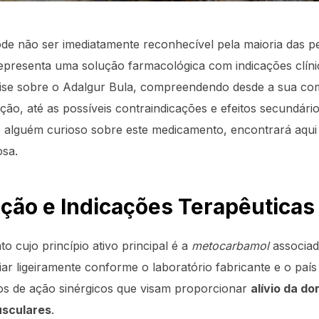
e não ser imediatamente reconhecível pela maioria das p
epresenta uma solução farmacológica com indicações clínic
lise sobre o Adalgur Bula, compreendendo desde a sua co
ção, até as possíveis contraindicações e efeitos secundário
 alguém curioso sobre este medicamento, encontrará aqui
osa.
ão e Indicações Terapêuticas 
 cujo princípio ativo principal é a
metocarbamol
associad
r ligeiramente conforme o laboratório fabricante e o país
s de ação sinérgicos que visam proporcionar
alívio da do
usculares
.