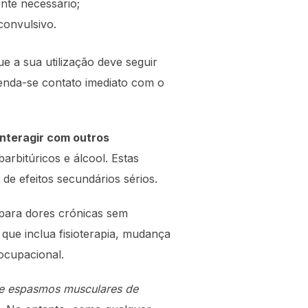
nte necessário;
convulsivo.
ue a sua utilização deve seguir
enda-se contato imediato com o
interagir com outros
arbitúricos e álcool. Estas
de efeitos secundários sérios.
 para dores crónicas sem
 que inclua fisioterapia, mudança
ocupacional.
 e espasmos musculares de