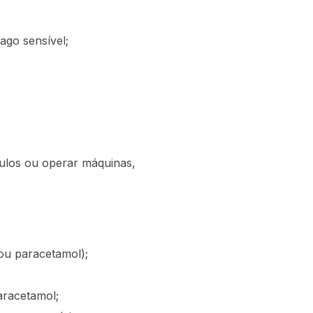
go sensível;
culos ou operar máquinas,
u paracetamol);
aracetamol;