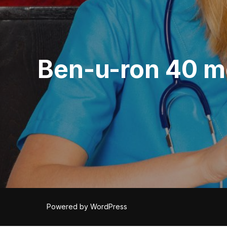
artigos
Ben-u-ron 40 m
Powered by WordPress