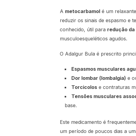
A
metocarbamol
é um relaxante 
reduzir os sinais de espasmo e 
conhecido, útil para
redução da 
musculoesqueléticos agudos.
O Adalgur Bula é prescrito prin
Espasmos musculares ag
Dor lombar (lombalgia)
e ou
Torcicolos
e contraturas mu
Tensões musculares assoc
base.
Este medicamento é frequenteme
um período de poucos dias a uma