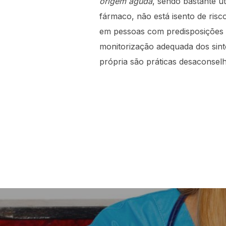
origem aguda
, sendo bastante ú
fármaco, não está isento de risc
em pessoas com predisposições e
monitorização adequada dos sinto
própria são práticas desaconsel
Navegação
de