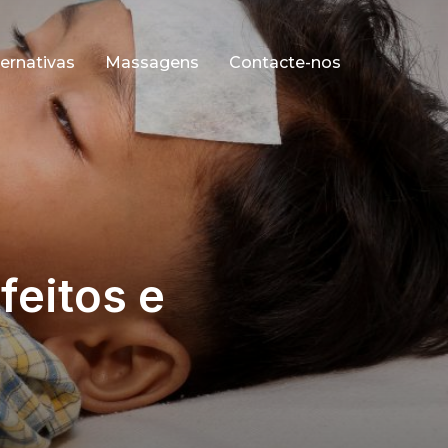
ernativas
Massagens
Contacte-nos
feitos e