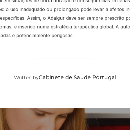
til em situações de curta duração e consequências limitad
os: o uso inadequado ou prolongado pode levar a efeitos in
specíficas. Assim, o Adalgur deve ser sempre prescrito p
mas, e inserido numa estratégia terapêutica global. A auto
hadas e potencialmente perigosas.
POST AUTHOR
Gabinete de Saude Portugal
Written by