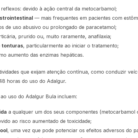
 reflexos: devido à ação central da metocarbamol;
trointestinal
— mais frequentes em pacientes com estôma
os de uso abusivo ou prolongado de paracetamol;
icária, prurido ou, muito raramente, anafilaxia;
 tonturas
, particularmente ao iniciar o tratamento;
como aumento das enzimas hepáticas.
tividades que exijam atenção contínua, como conduzir veí
48 horas do uso do Adalgur.
ao uso do Adalgur Bula incluem:
ida
a qualquer um dos seus componentes (metocarbamol o
evido ao risco aumentado de toxicidade;
ool
, uma vez que pode potenciar os efeitos adversos do p